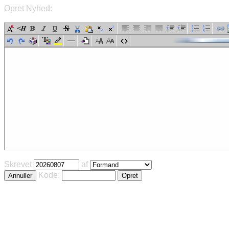
Opret Nyhed:
Skrevet
af
Kode: